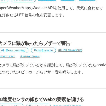
OpenWeatherMapのWeather APIを使用して、天気に合わせて
点灯させるLED信号の色を変更します。
カメラに猫が映ったらブザーで警告
AI / Deep Learning
Parts Example
HTML/JavaScript
obniz Board
TensorFlow.js
カメラに猫が映っているかを識別して、猫が映っていたらobniz
につないだスピーカーからブザー音を鳴らします。
加速度センサの傾きでWebの要素を傾ける