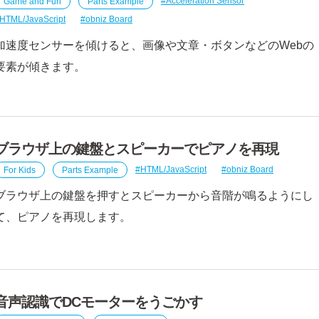
Game and Fun
Parts Example
Acceleration Sensor
HTML/JavaScript
obniz Board
加速度センサーを傾けると、画像や文章・ボタンなどのWebの
要素が傾きます。
ブラウザ上の鍵盤とスピーカーでピアノを再現
For Kids
Parts Example
HTML/JavaScript
obniz Board
ブラウザ上の鍵盤を押すとスピーカーから音階が鳴るようにし
て、ピアノを再現します。
音声認識でDCモーターをうごかす