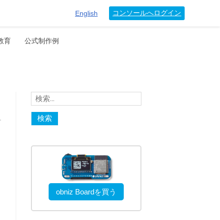
コンソールへログイン
English
教育
公式制作例
検
索:
obniz Boardを買う