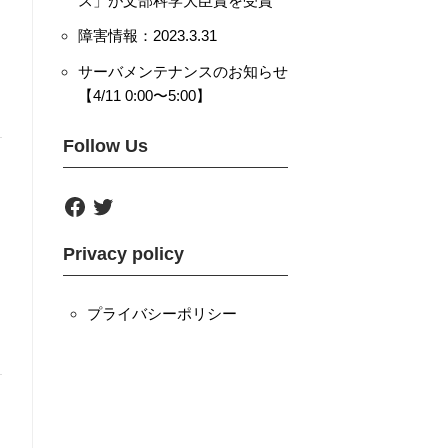
ス」が文部科学大臣賞を受賞
障害情報：2023.3.31
サーバメンテナンスのお知らせ
【4/11 0:00〜5:00】
Follow Us
F
T
a
w
c
i
e
t
Privacy policy
b
t
o
e
o
r
k
プライバシーポリシー