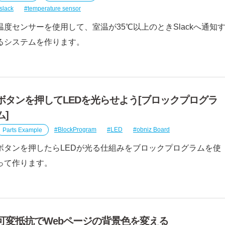
slack
temperature sensor
温度センサーを使用して、室温が35℃以上のときSlackへ通知
るシステムを作ります。
ボタンを押してLEDを光らせよう[ブロックプログラ
ム]
Parts Example
BlockProgram
LED
obniz Board
ボタンを押したらLEDが光る仕組みをブロックプログラムを使
って作ります。
可変抵抗でWebページの背景色を変える