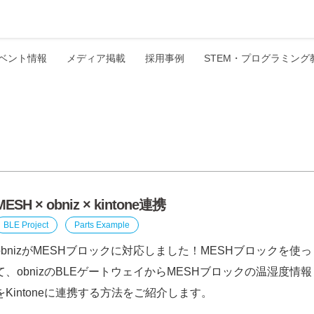
ベント情報
メディア掲載
採用事例
STEM・プログラミング
MESH × obniz × kintone連携
BLE Project
Parts Example
obnizがMESHブロックに対応しました！MESHブロックを使っ
て、obnizのBLEゲートウェイからMESHブロックの温湿度情報
をKintoneに連携する方法をご紹介します。