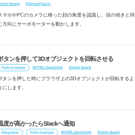
obniz Board
TensorFlow.js
スマホやPCのカメラに移った顔の角度を認識し、頭の傾きと同
じ方向にサーボモーターを動かします。
ボタンを押して3Dオブジェクトを回転させる
Parts Example
HTML/JavaScript
obniz Board
ボタンを押した時にブラウザ上の3Dオブジェクトが回転するよ
うにします。
温度が高かったらSlackへ通知
Integration
Parts Example
HTML/JavaScript
obniz Board