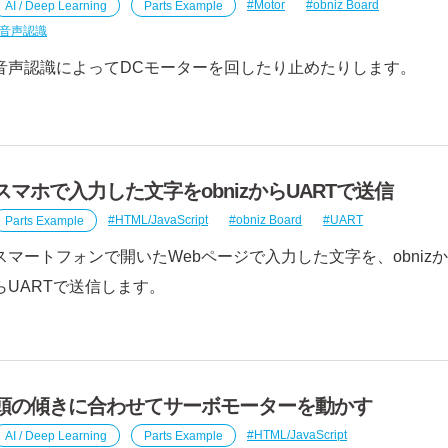
AI / Deep Learning
Parts Example
Motor
obniz Board
音声認識
音声認識によってDCモーターを回したり止めたりします。
スマホで入力した文字をobnizからUARTで送信
Parts Example
HTML/JavaScript
obniz Board
UART
スマートフォンで開いたWebページで入力した文字を、obnizか
らUARTで送信します。
頭の傾きに合わせてサーボモーターを動かす
AI / Deep Learning
Parts Example
HTML/JavaScript