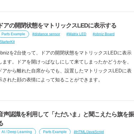
ドアの開閉状態をマトリックスLEDに表示する
Parts Example
distance sensor
Matrix LED
obniz Board
StarterKit
obnizを2台使って、ドアの開閉状態をマトリックスLEDに表示
します。ドアを開けっぱなしにして来てしまったかどうかを、
ドアから離れた自席からでも、設置したマトリックスLEDに表
示された顔の表情によって知ることができます。
音声認識を利用して「ただいま」と聞こえたら旗を振
る
AI / Deep Learning
Parts Example
HTML/JavaScript