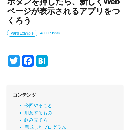
ボタンを押したら、新しくWeb
ページが表示されるアプリをつ
くろう
Parts Example
obniz Board
T
F
H
w
a
a
i
c
t
コンテンツ
t
e
e
今回やること
t
b
n
用意するもの
e
o
a
組み立て方
完成したプログラム