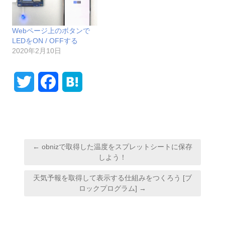
Webページ上のボタンで
LEDをON / OFFする
2020年2月10日
T
F
H
w
a
a
i
c
t
投
t
e
e
← obnizで取得した温度をスプレットシートに保存
稿
しよう！
t
b
n
ナ
天気予報を取得して表示する仕組みをつくろう [ブ
e
o
a
ビ
ロックプログラム] →
ゲ
r
o
ー
k