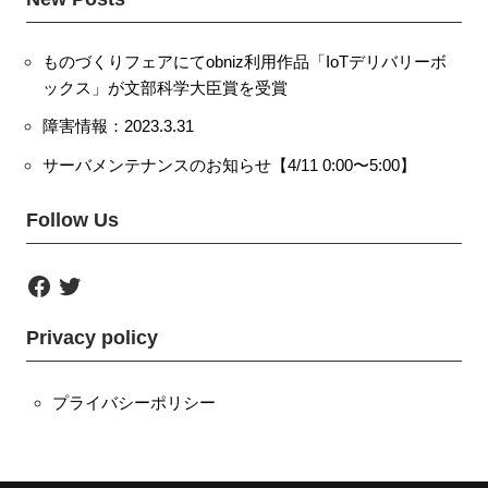
ものづくりフェアにてobniz利用作品「IoTデリバリーボ
ックス」が文部科学大臣賞を受賞
障害情報：2023.3.31
サーバメンテナンスのお知らせ【4/11 0:00〜5:00】
Follow Us
F
T
a
w
c
i
e
t
Privacy policy
b
t
o
e
o
r
k
プライバシーポリシー