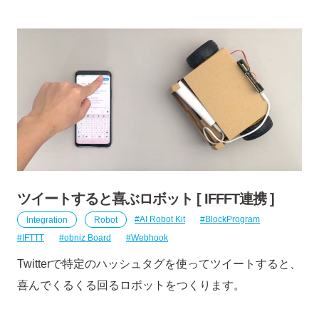
ツイートすると喜ぶロボット [ IFFFT連携 ]
Integration
Robot
AI Robot Kit
BlockProgram
IFTTT
obniz Board
Webhook
Twitterで特定のハッシュタグを使ってツイートすると、
喜んでくるくる回るロボットをつくります。