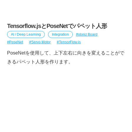
Tensorflow.jsとPoseNetでパペット人形
AI / Deep Learning
Integration
obniz Board
PoseNet
Servo Motor
TensorFlow.js
PoseNetを使用して、上下左右に向きを変えることがで
きるパペット人形を作ります。