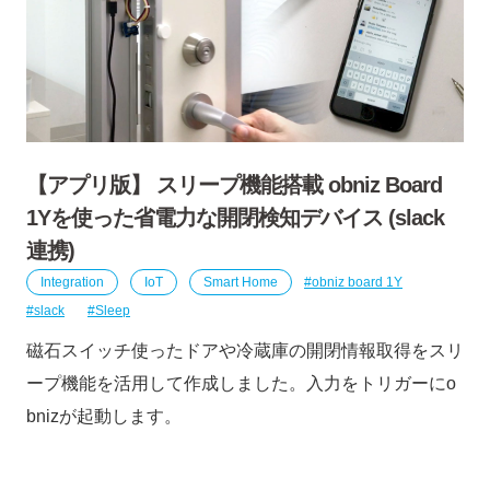
【アプリ版】 スリープ機能搭載 obniz Board
1Yを使った省電力な開閉検知デバイス (slack
連携)
Integration
IoT
Smart Home
obniz board 1Y
slack
Sleep
磁石スイッチ使ったドアや冷蔵庫の開閉情報取得をスリ
ープ機能を活用して作成しました。入力をトリガーにo
bnizが起動します。