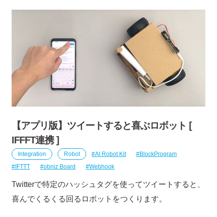
【アプリ版】ツイートすると喜ぶロボット [
IFFFT連携 ]
Integration
Robot
AI Robot Kit
BlockProgram
IFTTT
obniz Board
Webhook
Twitterで特定のハッシュタグを使ってツイートすると、
喜んでくるくる回るロボットをつくります。