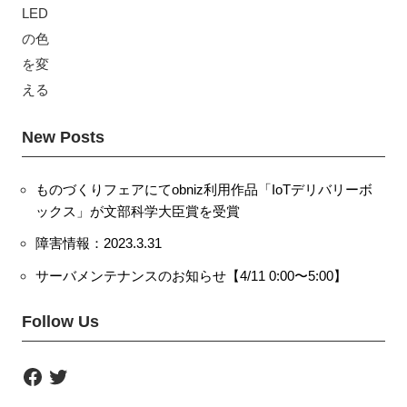
New Posts
ものづくりフェアにてobniz利用作品「IoTデリバリーボ
ックス」が文部科学大臣賞を受賞
障害情報：2023.3.31
サーバメンテナンスのお知らせ【4/11 0:00〜5:00】
Follow Us
F
T
a
w
c
i