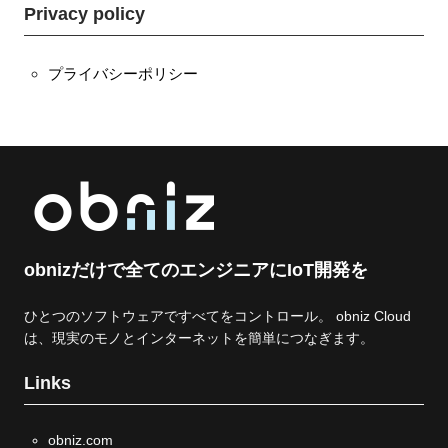
e
t
Privacy policy
b
t
o
e
o
r
k
プライバシーポリシー
obnizだけで全てのエンジニアにIoT開発を
ひとつのソフトウェアですべてをコントロール。 obniz Cloud
は、現実のモノとインターネットを簡単につなぎます。
Links
obniz.com