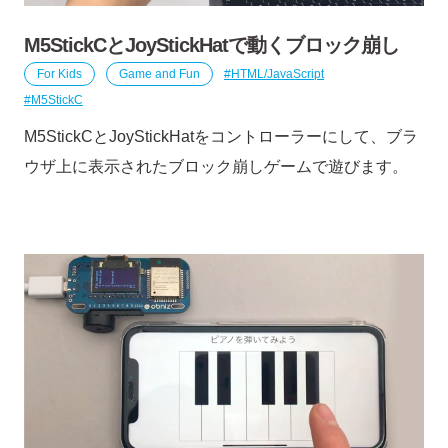
M5StickCとJoyStickHatで動くブロック崩し
For Kids
Game and Fun
HTML/JavaScript
M5StickC
M5StickCとJoyStickHatをコントローラーにして、ブラ
ウザ上に表示されたブロック崩しゲームで遊びます。