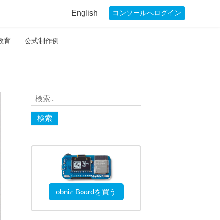
English
コンソールへログイン
教育
公式制作例
検
索:
obniz Boardを買う