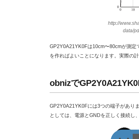
http://www.sh
data/p
GP2Y0A21YK0Fは10cm〜80
を作ればよいことになります。実際の計
obnizでGP2Y0A21
GP2Y0A21YK0Fには3つの端子が
としては、電源とGNDを正しく接続し