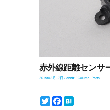
赤外線距離センサー G
P
A
P
2019年6月17日
obniz
Column
,
Parts
o
u
o
s
t
s
t
h
t
e
o
e
T
F
H
d
r
d
o
i