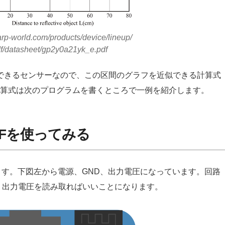
arp-world.com/products/device/lineup/
df/datasheet/gp2y0a21yk_e.pdf
cmが測定できるセンサーなので、この区間のグラフを近似できる計算式
算式は次のプログラムを書くところで一例を紹介します。
YK0Fを使ってみる
あります。下図左から電源、GND、出力電圧になっています。回路
、出力電圧を読み取ればいいことになります。