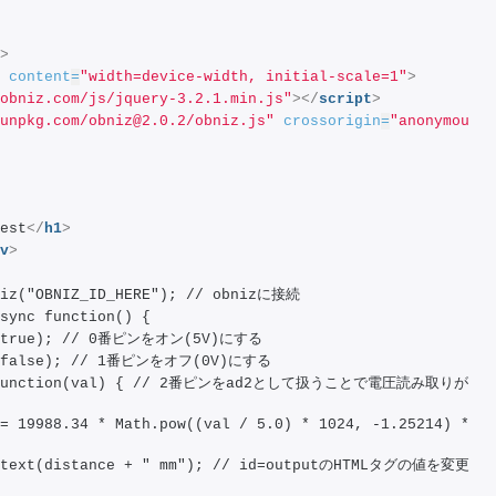
>
content
=
"width=device-width, initial-scale=1"
>
obniz.com/js/jquery-3.2.1.min.js"
>
</
script
>
unpkg.com/obniz@2.0.2/obniz.js"
crossorigin
=
"anonymou
est
</
h1
>
v
>
niz("OBNIZ_ID_HERE"); // obnizに接続
sync function() {
ut(true); // 0番ピンをオン(5V)にする
ut(false); // 1番ピンをオフ(0V)にする
rt(function(val) { // 2番ピンをad2として扱うことで電圧読み取りが
= 19988.34 * Math.pow((val / 5.0) * 1024, -1.25214) * 
).text(distance + " mm"); // id=outputのHTMLタグの値を変更