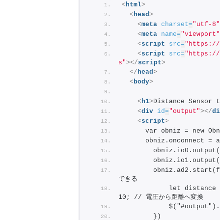
<
html
>
<
head
>
<
meta
charset
=
"utf-8"
<
meta
name
=
"viewport"
<
script
src
=
"https://
<
script
src
=
"https://
s"
>
</
script
>
</
head
>
<
body
>
<
h1
>
Distance Sensor t
<
div
id
=
"output"
>
</
di
<
script
>
      var obniz = new Ob
      obniz.onconnect = a
        obniz.io0.outp
        obniz.io1.outp
        obniz.ad2.sta
できる
            let distance 
10; // 電圧から距離へ変換
            $("#output"
        })