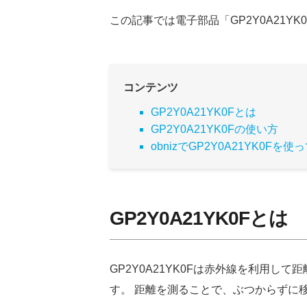
w
a
a
n
n
この記事では電子部品「GP2Y0A21Y
i
c
t
t
e
e
t
b
n
コンテンツ
e
GP2Y0A21YK0Fとは
o
a
GP2Y0A21YK0Fの使い方
r
o
obnizでGP2Y0A21YK0Fを使
k
GP2Y0A21YK0Fとは
GP2Y0A21YK0Fは赤外線を利用し
す。 距離を測ることで、ぶつからずに