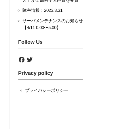
ス」が文部科学大臣賞を受賞
障害情報：2023.3.31
サーバメンテナンスのお知らせ
【4/11 0:00〜5:00】
Follow Us
F
T
a
w
c
i
e
t
Privacy policy
b
t
o
e
o
r
k
プライバシーポリシー