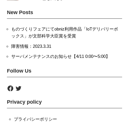
New Posts
ものづくりフェアにてobniz利用作品「IoTデリバリーボ
ックス」が文部科学大臣賞を受賞
障害情報：2023.3.31
サーバメンテナンスのお知らせ【4/11 0:00〜5:00】
Follow Us
F
T
a
w
c
i
e
t
Privacy policy
b
t
o
e
o
r
k
プライバシーポリシー