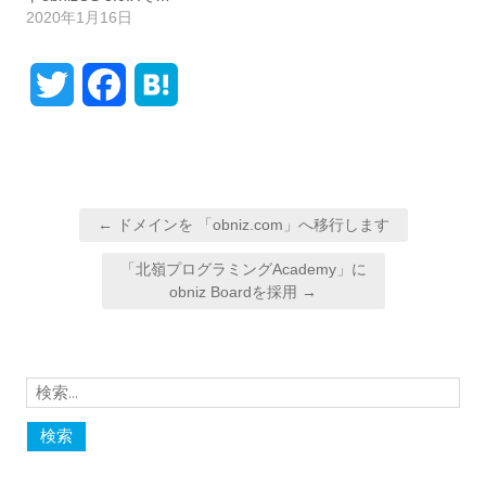
2020年1月16日
T
F
H
w
a
a
i
c
t
投
t
e
e
← ドメインを 「obniz.com」へ移行します
稿
t
b
n
「北嶺プログラミングAcademy」に
ナ
obniz Boardを採⽤ →
e
o
a
ビ
ゲ
r
o
ー
k
検
シ
索:
ョ
ン