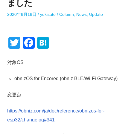
ました
P
A
P
2020年8月18日
yukisato
Column
,
News
,
Update
o
u
o
s
t
s
t
h
t
e
o
e
T
F
H
d
r
d
o
i
w
a
a
n
n
対象OS
i
c
t
obnizOS for Encored (obniz BLE/Wi-Fi Gateway)
t
e
e
t
b
n
変更点
e
o
a
https://obniz.com/ja/doc/reference/obnizos-for-
r
o
esp32/changelog#341
k