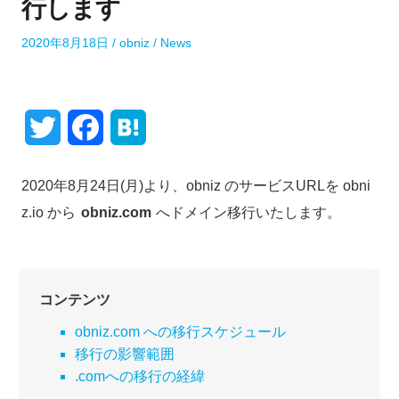
行します
P
A
P
2020年8月18日
obniz
News
o
u
o
s
t
s
t
h
t
e
o
e
T
F
H
d
r
d
o
i
w
a
a
n
n
2020年8月24日(月)より、obniz のサービスURLを obni
i
c
t
z.io から
obniz.com
へドメイン移行いたします。
t
e
e
t
b
n
コンテンツ
e
o
a
obniz.com への移行スケジュール
r
o
移行の影響範囲
.comへの移行の経緯
k