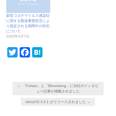
新型コロナウイルス感染症
に関する緊急事態宣言によ
り指定される期間中の対応
について
2020年4月7日
T
F
H
w
a
a
i
c
t
投
t
e
e
← 「Forbes」と「Bloomberg」に当社のインタビ
稿
ュー記事が掲載されました
t
b
n
ナ
obnizOS 3.4.1 がリリースされました →
e
o
a
ビ
ゲ
r
o