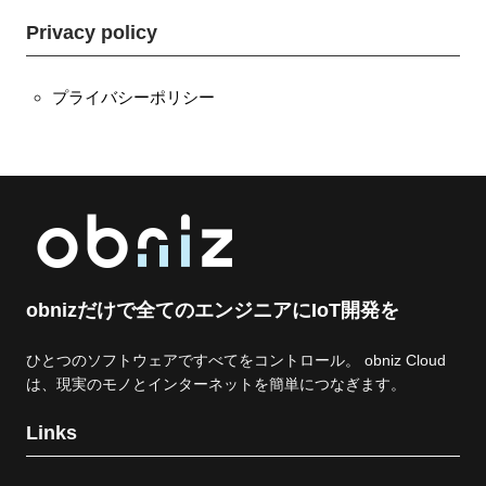
c
i
e
t
Privacy policy
b
t
o
e
o
r
k
プライバシーポリシー
obnizだけで全てのエンジニアにIoT開発を
ひとつのソフトウェアですべてをコントロール。 obniz Cloud
は、現実のモノとインターネットを簡単につなぎます。
Links