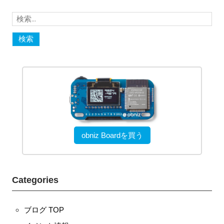
ー
k
検
シ
索:
ョ
ン
obniz Boardを買う
Categories
ブログ TOP