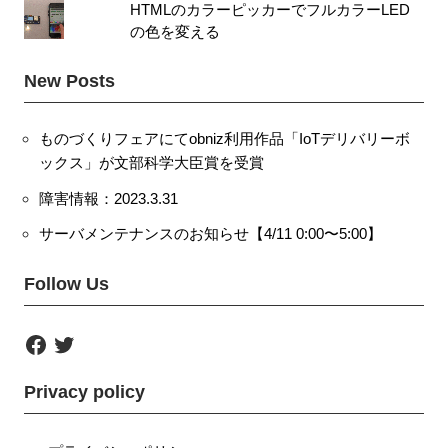
HTMLのカラーピッカーでフルカラーLED
の色を変える
New Posts
ものづくりフェアにてobniz利用作品「IoTデリバリーボ
ックス」が文部科学大臣賞を受賞
障害情報：2023.3.31
サーバメンテナンスのお知らせ【4/11 0:00〜5:00】
Follow Us
F
T
a
w
c
i
e
t
Privacy policy
b
t
o
e
o
r
k