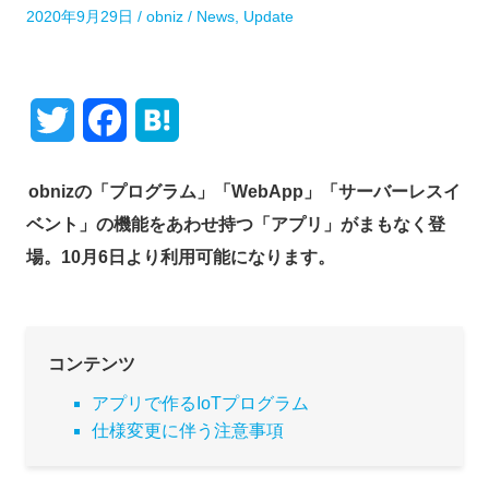
P
A
P
2020年9月29日
obniz
News
,
Update
o
u
o
s
t
s
t
h
t
e
o
e
T
F
H
d
r
d
o
i
w
a
a
n
n
obnizの「プログラム」「WebApp」「サーバーレスイ
i
c
t
ベント」の機能をあわせ持つ「アプリ」がまもなく登
t
e
e
場。10月6日より利用可能になります。
t
b
n
e
o
a
コンテンツ
r
o
アプリで作るIoTプログラム
k
仕様変更に伴う注意事項