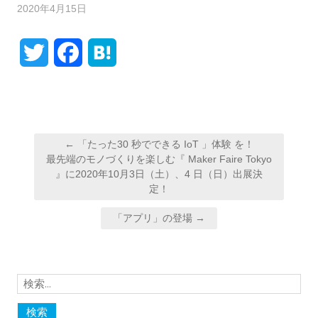
2020年4月15日
T
F
H
w
a
a
i
c
t
投
t
e
e
← 「たった30 秒でできる IoT 」体験 を！
稿
最先端のモノづくりを楽しむ『 Maker Faire Tokyo
t
b
n
』に2020年10月3日（土）、4 日（日）出展決
ナ
定！
e
o
a
ビ
ゲ
「アプリ」の登場 →
r
o
ー
k
シ
ョ
検
ン
索: