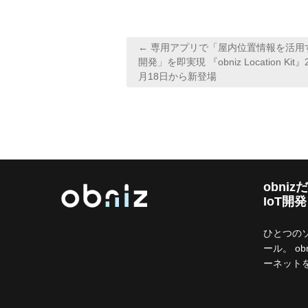
i
c
t
t
e
e
投
← 専用アプリで「屋内位置情報を活用す
t
b
n
稿
開発」を即実現 『obniz Location Kit』
月18日から新登場
ナ
e
o
a
ビ
r
o
ゲ
k
ー
シ
obni
ョ
IoT開
ン
ひとつの
ール。 ob
ーネット