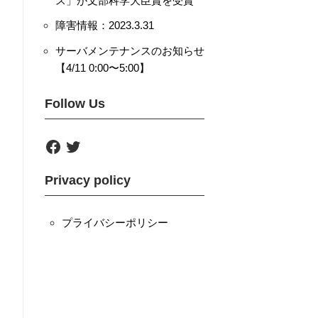
ス」が文部科学大臣賞を受賞
障害情報：2023.3.31
サーバメンテナンスのお知らせ
【4/11 0:00〜5:00】
Follow Us
F
T
a
w
c
i
e
t
Privacy policy
b
t
o
e
o
r
k
プライバシーポリシー