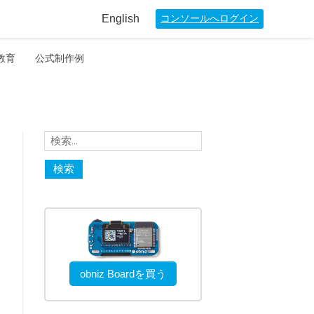
English
コンソールへログイン
教育
公式制作例
検
索:
obniz Boardを買う