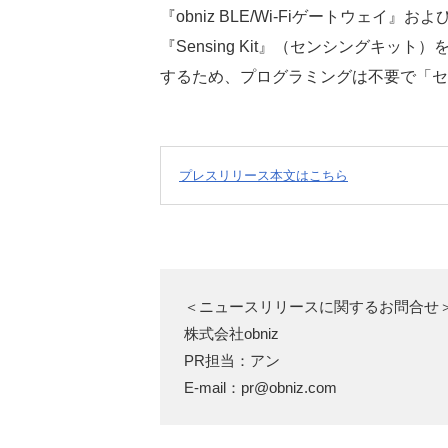
i
c
t
『obniz BLE/Wi-Fiゲートウェ
t
e
e
『Sensing Kit』（センシングキ
するため、プログラミングは不要で「セ
t
b
n
e
o
a
r
o
プレスリリース本文はこちら
k
＜ニュースリリースに関するお問合せ＞
株式会社obniz

PR担当：アン

E-mail：
pr@obniz.com