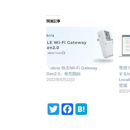
関連記事
「obniz BLE/Wi-Fi Gateway
専用
Gen2.0」発売開始
するI
2022年8月22日
Loca
登場
202
T
F
H
w
a
a