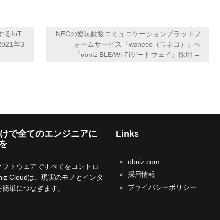
るIoT
NECの愛玩動物コミュニケーションプラットフ
2021年3
ォームサービス『waneco（ワネコ）』へ
『obniz BLE/Wi-Fiゲートウェイ』採用 →
zだけで全てのエンジニアに
Links
発を
obniz.com
ソフトウェアですべてをコントロ
採用情報
niz Cloudは、現実のモノとインタ
プライバシーポリシー
を簡単につなぎます。