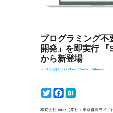
プログラミング不要
開発」を即実行 『Sen
から新登場
P
A
P
2021年4月13日
obniz
News
,
Release
o
u
o
s
t
s
t
h
t
e
o
e
T
F
H
d
r
d
o
i
w
a
a
n
n
株式会社obniz（本社：東京都豊島区／代