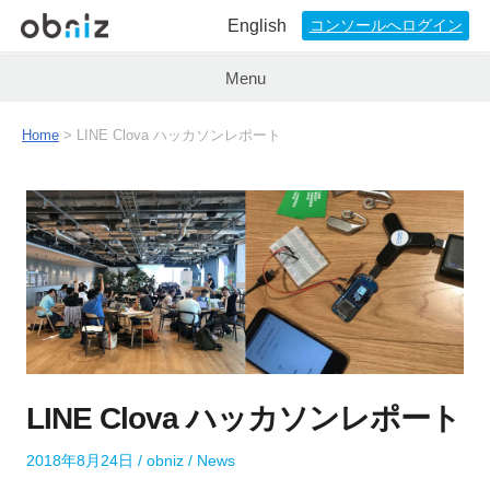
English
コンソールへログイン
Menu
Home
>
LINE Clova ハッカソンレポート
LINE Clova ハッカソンレポート
P
A
P
2018年8月24日
obniz
News
o
u
o