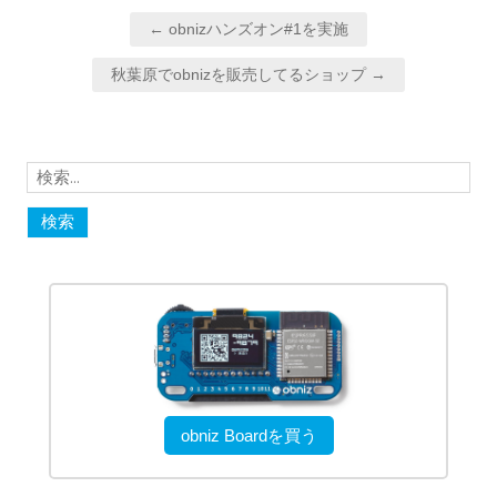
投
← obnizハンズオン#1を実施
e
o
a
稿
秋葉原でobnizを販売してるショップ →
ナ
r
o
ビ
k
ゲ
ー
検
シ
索:
ョ
ン
obniz Boardを買う