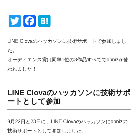
s
t
s
t
h
t
e
o
e
T
F
H
d
r
d
o
i
w
a
a
n
n
LINE Clovaのハッカソンに技術サポートで参加しまし
i
c
t
た。
t
e
e
オーディエンス賞は同率1位の3作品すべてでobnizが使
われました！
t
b
n
e
o
a
LINE Clovaのハッカソンに技術サポ
r
o
ートとして参加
k
9月22日と23日に、LINE Clovaのハッカソンにobnizの
技術サポートとして参加しました。