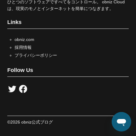
ひとつのソフトウェアですべてをコントロール。 obniz Cloud
は、現実のモノとインターネットを簡単につなぎます。
Links
obniz.com
採用情報
プライバシーポリシー
Follow Us
T
F
w
a
i
c
t
e
t
b
e
o
r
o
k
©2026 obniz公式ブログ