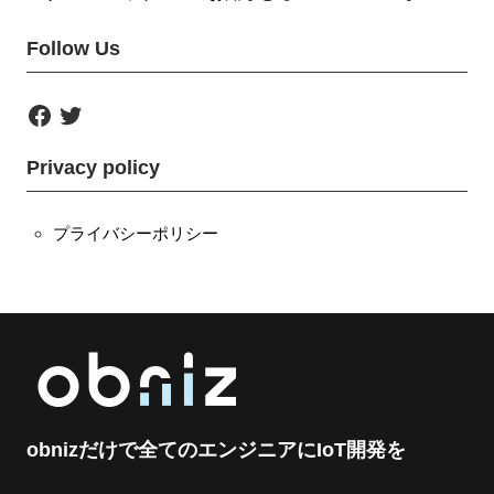
Follow Us
F
T
a
w
c
i
e
t
Privacy policy
b
t
o
e
o
r
k
プライバシーポリシー
obnizだけで全てのエンジニアにIoT開発を