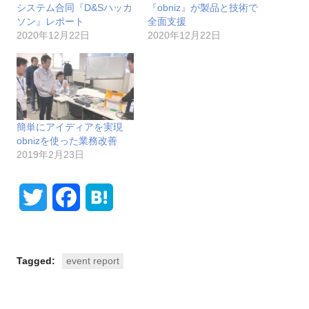
システム合同『D&Sハッカ
『obniz』が製品と技術で
ソン』レポート
全面支援
2020年12月22日
2020年12月22日
簡単にアイディアを実現
obnizを使った業務改善
2019年2月23日
T
F
H
w
a
a
i
c
t
Tagged:
event report
t
e
e
t
b
n