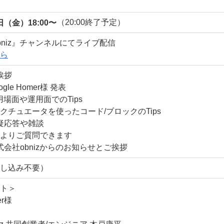
日（金）18:00〜
（20:00終了予定）
『obniz』チャンネルにてライブ配信
ら
挨拶
ogle Homer様 発表
活用場面や運用面でのTips
クチュエータを使ったコード/ブロックのTips
質疑応答や雑談
よりご質問できます
株式会社obnizからのお知らせとご挨拶
し込み不要）
ト＞
er様