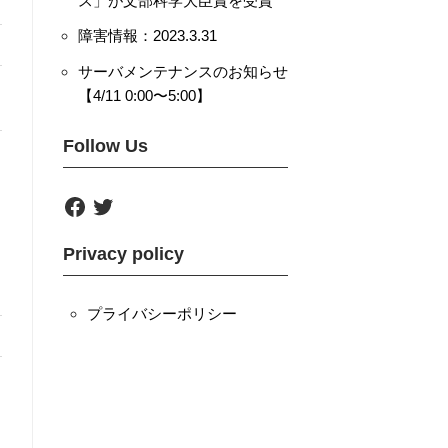
ス」が文部科学大臣賞を受賞
障害情報：2023.3.31
サーバメンテナンスのお知らせ
【4/11 0:00〜5:00】
Follow Us
F
T
a
w
c
i
e
t
Privacy policy
b
t
o
e
o
r
k
プライバシーポリシー