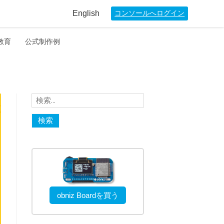
English
コンソールへログイン
教育
公式制作例
検
索:
obniz Boardを買う