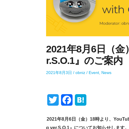
2021年8月6日（金）開
r.S.O.1』のご案内
P
A
P
2021年8月3日
obniz
Event
,
News
o
u
o
s
t
s
t
h
t
e
o
e
T
F
H
d
r
d
o
i
w
a
a
n
n
2021年8月6日（金）18時より、YouTub
i
c
t
g ver.S.O.1』についてお知らせします