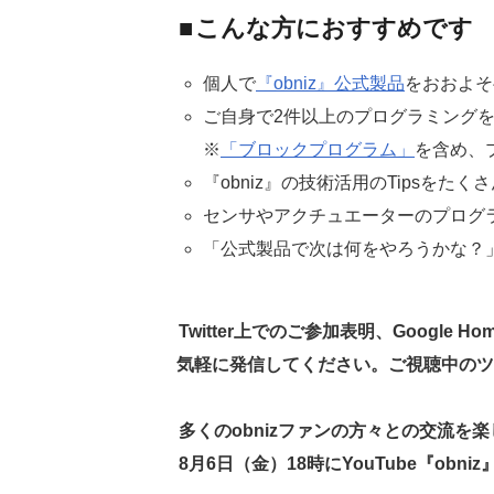
■
こんな方におすすめです
個人で
『obniz』公式製品
をおおよそ
ご自身で2件以上のプログラミング
※
「ブロックプログラム」
を含め、
『obniz』の技術活用のTipsをた
センサやアクチュエーターのプログラ
「公式製品で次は何をやろうかな？
Twitter上でのご参加表明、Google H
気軽に発信してください。ご視聴中のツ
多くのobnizファンの方々との交流を
8月6日（金）18時にYouTube『ob