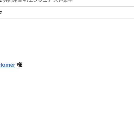
iz 共同創業者/エンジニア 木戸康平
z
Homer
様