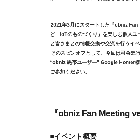
t
e
e
t
b
n
2021年3月にスタートした『obniz Fan M
e
o
a
ど「IoTのものづくり」を楽しむ個人ユー
と皆さまとの情報交換や交流を行うイベ
r
o
そのスピンオフとして、今回は司会進行役
k
“obniz 黒帯ユーザー” Google 
ご参加ください。
『obniz Fan Meeting
■イベント概要