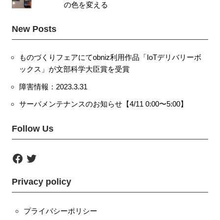
の色を変える
New Posts
ものづくりフェアにてobniz利用作品「IoTデリバリーボ
ックス」が文部科学大臣賞を受賞
障害情報：2023.3.31
サーバメンテナンスのお知らせ【4/11 0:00〜5:00】
Follow Us
F
T
a
w
c
i
e
t
Privacy policy
b
t
o
e
o
r
k
プライバシーポリシー