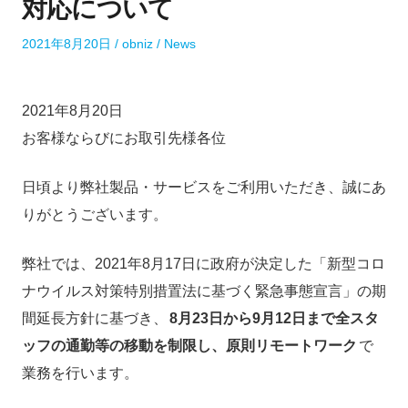
対応について
P
A
P
2021年8月20日
obniz
News
o
u
o
s
t
s
t
h
t
2021年8月20日
e
o
e
お客様ならびにお取引先様各位
d
r
d
o
i
n
n
日頃より弊社製品・サービスをご利用いただき、誠にあ
りがとうございます。
弊社では、2021年8月17日に政府が決定した「新型コロ
ナウイルス対策特別措置法に基づく緊急事態宣言」の期
間延長方針に基づき、
8月23日から9月12日まで全スタ
ッフの通勤等の移動を制限し、原則リモートワーク
で
業務を行います。