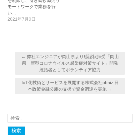
を制限し、引き続き原則リ
モートワークで業務を行
い…
2021年7月9日
投
← 弊社エンジニアが岡山県より感謝状拝受「岡山
稿
県 新型コロナウイルス感染症対策サイト」開発
統括者としてボランティア協力
ナ
ビ
IoT化技術とサービスを展開する株式会社obniz 日
ゲ
本政策金融公庫の支援で資金調達を実施 →
ー
シ
ョ
検
ン
索: