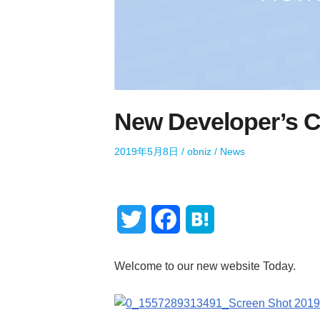
New Developer’s 
P
A
P
2019年5月8日
obniz
News
o
u
o
s
t
s
t
h
t
e
o
e
T
F
H
d
r
d
o
i
w
a
a
n
n
Welcome to our new website Today.
i
c
t
t
e
e