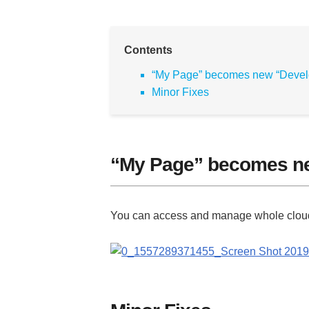
t
b
n
e
o
a
Contents
r
o
“My Page” becomes new “Develo
Minor Fixes
k
“My Page” becomes ne
You can access and manage whole cloud 