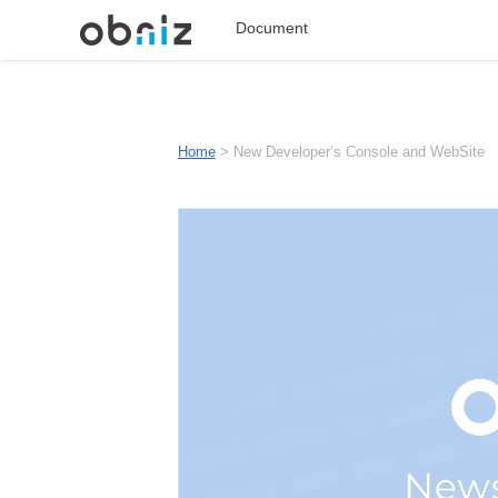
Document
Home
>
New Developer’s Console and WebSite