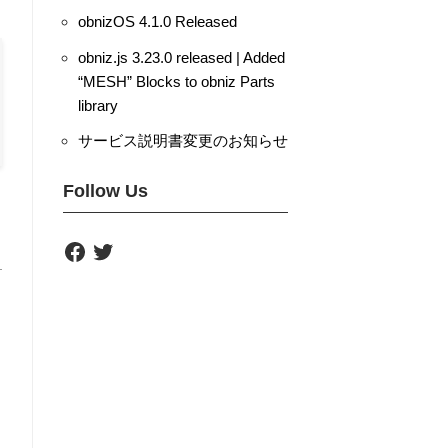
obnizOS 4.1.0 Released
obniz.js 3.23.0 released | Added
“MESH” Blocks to obniz Parts
library
サービス説明書変更のお知らせ
Follow Us
F
T
a
w
c
i
e
t
b
t
o
e
o
r
k