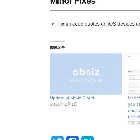
Minor Fixes
Fix unicode quotes on iOS devices o
関連記事
Update of obniz Cloud
Updat
2021年2月1日
you c
once 
users
202